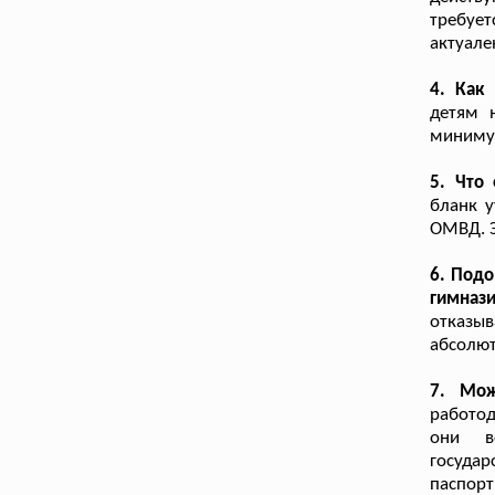
требуе
актуале
4. Как
детям 
минимум
5. Что
бланк 
ОМВД. Э
6. Подо
гимназ
отказы
абсолют
7. Мож
работод
они вс
государ
паспорт