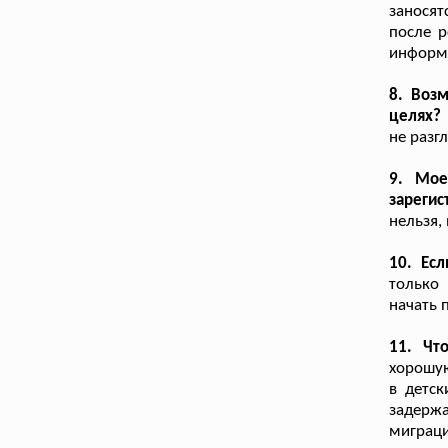
заносят
после р
информ.
8. Воз
целях?
не разг
9. Мое
зарегис
нельзя,
10. Ес
только
начать 
11. Чт
хорошую
в детск
задерж
миграци