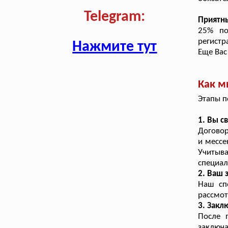
Telegram:
Приятн
25% по
регистр
Нажмите тут
Еще Вас
Как м
Этапы п
1. Вы с
Договор
и мессе
Учитыв
специал
2. Ваш 
Наш сп
рассмот
3. Закл
После 
заключ