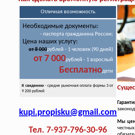
Отличная возможность
Необходимые документы:
- паспорта гражданина России;
Цена наших услугу:
от 8 000
рублей - 1 человек (90 дней)
от 7 000
рублей - 1 взрослый
Бесплатно
дети
К сведению
- средне рыночная оплата
формы 3 от
Сущес
9 200 рублей
Гаранти
законод
kupi.propisku@gmail.com
Мы цен
честных
Тел. 7-937-796-30-96
обязате