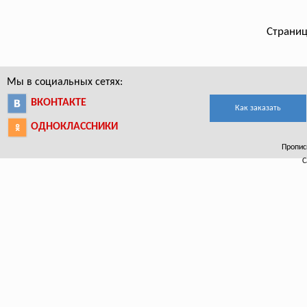
Страниц
Мы в социальных сетях:
ВКОНТАКТЕ
Как заказать
ОДНОКЛАССНИКИ
Прописк
С