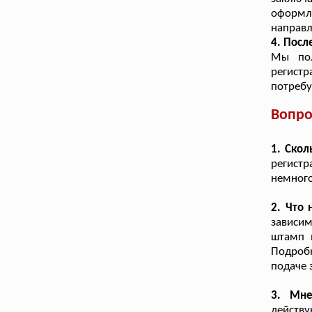
оформл
направ
4. Посл
Мы пол
регистр
потребу
Вопро
1. Ско
регистр
немного
2. Что 
зависи
штамп в
Подроб
подаче 
3. Мне
действ